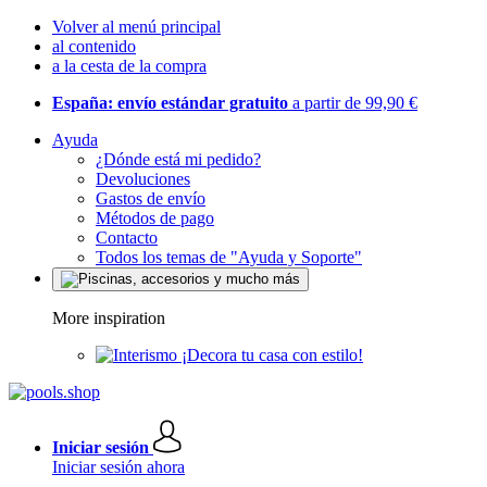
Volver al menú principal
al contenido
a la cesta de la compra
España: envío estándar gratuito
a partir de 99,90 €
Ayuda
¿Dónde está mi pedido?
Devoluciones
Gastos de envío
Métodos de pago
Contacto
Todos los temas de "Ayuda y Soporte"
More inspiration
¡Decora tu casa con estilo!
Iniciar sesión
Iniciar sesión ahora