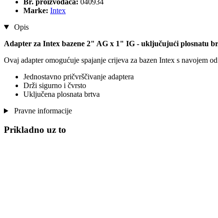
Br. proizvođača:
040934
Marke:
Intex
Opis
Adapter za Intex bazene 2" AG x 1" IG - uključujući plosnatu b
Ovaj adapter omogućuje spajanje crijeva za bazen Intex s navojem o
Jednostavno pričvrščivanje adaptera
Drži sigurno i čvrsto
Uključena plosnata brtva
Pravne informacije
Prikladno uz to