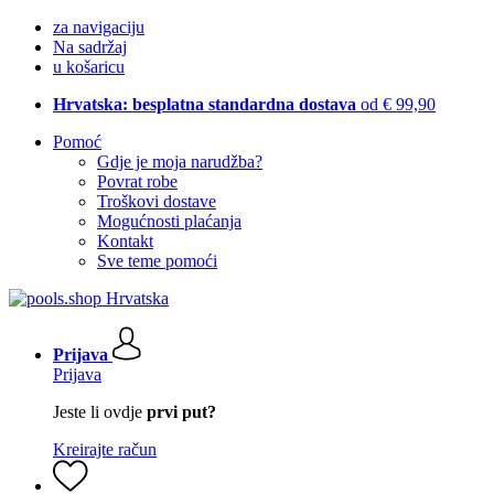
za navigaciju
Na sadržaj
u košaricu
Hrvatska: besplatna standardna dostava
od € 99,90
Pomoć
Gdje je moja narudžba?
Povrat robe
Troškovi dostave
Mogućnosti plaćanja
Kontakt
Sve teme pomoći
Prijava
Prijava
Jeste li ovdje
prvi put?
Kreirajte račun