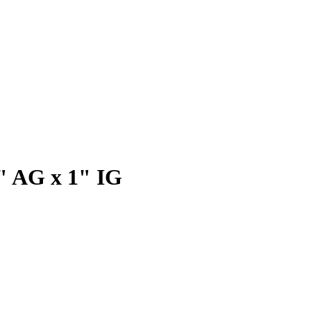
" AG x 1" IG