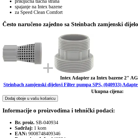
priključna tlačna strana
spajanje na Intex bazene
za Speed ​​​​Clean Comfort
Često naručeno zajedno sa Steinbach zamjenski dije
Intex Adapter za Intex bazene 2" AG
Steinbach zamjenski dijelovi Filter pumpa SPS, (040933) Adap
Ukupna cijena:
Dodaj oboje u vašu košaricu
Informacije o proizvodima i tehnički podaci:
Br. proiz.
SB-040934
Sadržaj:
1 kom
EAN:
9008748409346