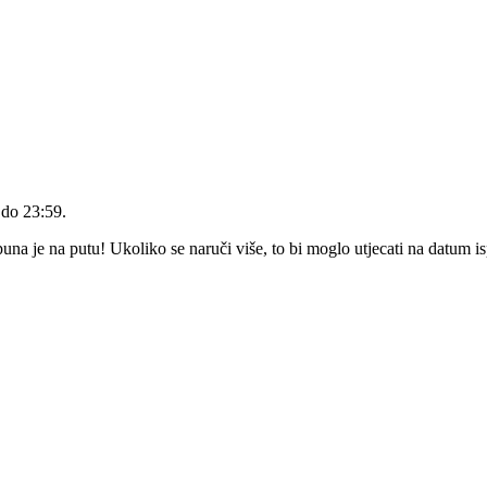
 do 23:59
.
a je na putu! Ukoliko se naruči više, to bi moglo utjecati na datum i