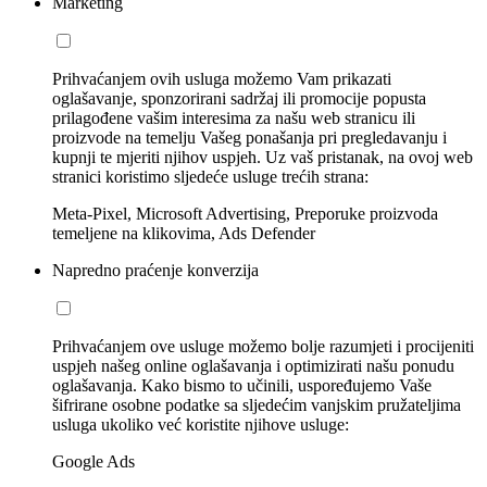
Marketing
Prihvaćanjem ovih usluga možemo Vam prikazati
oglašavanje, sponzorirani sadržaj ili promocije popusta
prilagođene vašim interesima za našu web stranicu ili
proizvode na temelju Vašeg ponašanja pri pregledavanju i
kupnji te mjeriti njihov uspjeh. Uz vaš pristanak, na ovoj web
stranici koristimo sljedeće usluge trećih strana:
Meta-Pixel, Microsoft Advertising, Preporuke proizvoda
temeljene na klikovima, Ads Defender
Napredno praćenje konverzija
Prihvaćanjem ove usluge možemo bolje razumjeti i procijeniti
uspjeh našeg online oglašavanja i optimizirati našu ponudu
oglašavanja. Kako bismo to učinili, uspoređujemo Vaše
šifrirane osobne podatke sa sljedećim vanjskim pružateljima
usluga ukoliko već koristite njihove usluge:
Google Ads