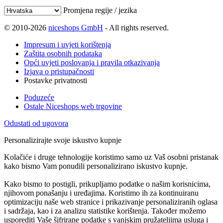
Promjena regije / jezika
© 2010-2026
niceshops GmbH
- All rights reserved.
Impresum i uvjeti korištenja
Zaštita osobnih podataka
Opći uvjeti poslovanja i pravila otkazivanja
Izjava o pristupačnosti
Postavke privatnosti
Poduzeće
Ostale Niceshops web trgovine
Odustati od ugovora
Personalizirajte svoje iskustvo kupnje
Kolačiće i druge tehnologije koristimo samo uz Vaš osobni pristanak
kako bismo Vam ponudili personalizirano iskustvo kupnje.
Kako bismo to postigli, prikupljamo podatke o našim korisnicima,
njihovom ponašanju i uređajima. Koristimo ih za kontinuiranu
optimizaciju naše web stranice i prikazivanje personaliziranih oglasa
i sadržaja, kao i za analizu statistike korištenja. Također možemo
usporediti Vaše šifrirane podatke s vanjskim pružateljima usluga i