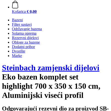
Košarica
€ 0,00
Bazeni
Filter sustavi
Održavanje bazena
Solarna oprema
Rezervni dijelovi
Obloge za bazene
Dodatni pribor
Dvorište
Marke
Steinbach zamjenski dijelovi
Eko bazen komplet set
highlight 700 x 350 x 150 cm,
Aluminijski viseći profil
Odgovarajući rezevni dio za proizvod SB-