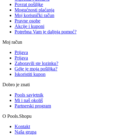
Povrat pošiljke
Mogućnosti plaćanja
Moj korisnički račun
Pravne osobe
Akcije i kuponi
Potrebna Vam je daljnja pomoć?
Moj račun
Prijava
Prijava
Zaboravili ste lozinku?
Gdje je moja pošiljka?
Iskoristiti kupon
Dobro je znati
Pools savjetnik
Mi i naš okoliš
Partnerski program
O Pools.Shopu
Kontakt
Naša grupa