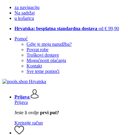
za navigaciju
Na sadržaj
u košaricu
Hrvatska: besplatna standardna dostava
od € 99,90
Pomoć
Gdje je moja narudžba?
Povrat robe
Troškovi dostave
Mogućnosti plaćanja
Kontakt
Sve teme pomoći
Prijava
Prijava
Jeste li ovdje
prvi put?
Kreirajte račun