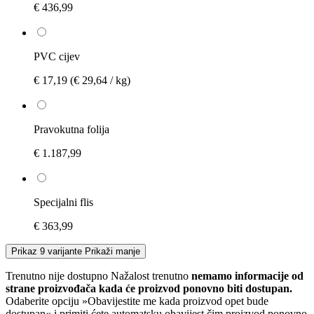
€ 436,99
PVC cijev
€ 17,19
(€ 29,64 / kg)
Pravokutna folija
€ 1.187,99
Specijalni flis
€ 363,99
Prikaz 9 varijante
Prikaži manje
Trenutno nije dostupno
Nažalost trenutno
nemamo informacije od
strane proizvođača kada će proizvod ponovno biti dostupan.
Odaberite opciju »Obavijestite me kada proizvod opet bude
dostupan« i primiti ćete automatsku obavijest čim proizvod ponovno