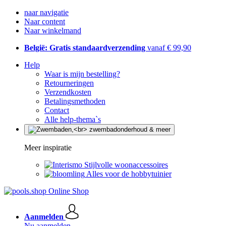
naar navigatie
Naar content
Naar winkelmand
België: Gratis standaardverzending
vanaf € 99,90
Help
Waar is mijn bestelling?
Retourneringen
Verzendkosten
Betalingsmethoden
Contact
Alle help-thema`s
Meer inspiratie
Stijlvolle woonaccessoires
Alles voor de hobbytuinier
Aanmelden
Nu aanmelden