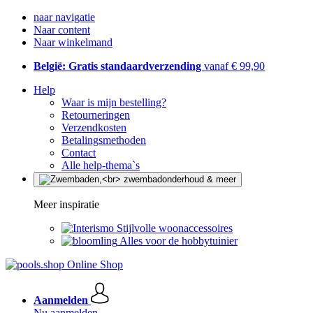
naar navigatie
Naar content
Naar winkelmand
België: Gratis standaardverzending
vanaf € 99,90
Help
Waar is mijn bestelling?
Retourneringen
Verzendkosten
Betalingsmethoden
Contact
Alle help-thema`s
Meer inspiratie
Stijlvolle woonaccessoires
Alles voor de hobbytuinier
Aanmelden
Nu aanmelden