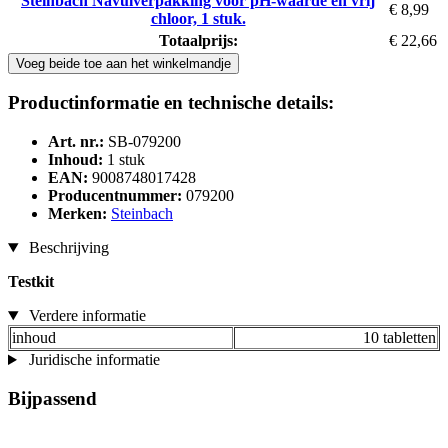
Steinbach Navulverpakking voor pH-waarde en vrij
€ 8,99
chloor, 1 stuk.
Totaalprijs:
€ 22,66
Voeg beide toe aan het winkelmandje
Productinformatie en technische details:
Art. nr.:
SB-079200
Inhoud:
1 stuk
EAN:
9008748017428
Producentnummer:
079200
Merken:
Steinbach
Beschrijving
Testkit
Verdere informatie
inhoud
10 tabletten
Juridische informatie
Bijpassend