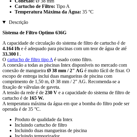
Conexão:
Ø 38 mm
Cartucho de Filtro:
Tipo A
Temperatura Máxima da Água:
35 °C
Descrição
Sistema de Filtro Optimo 636G
A capacidade de circulação do sistema de filtro de cartucho é de
4.164 l/h
e é adequado para piscinas com um teor de água de até
33.300 l
.
O
cartucho de filtro tipo A
é usado como filtro.
A conexão a todas as piscinas Intex disponíveis no mercado com
conexão de mangueira
Ø 38 mm / 2" AG
é muito fácil de fixar. O
escopo de entrega inclui duas mangueiras de piscina com
comprimento de 1,50 m, Ø 38 mm / 2" AG. Recomenda-se a
fixação de válvulas de gaveta.
A tensão da rede é de
230 V
e a capacidade do sistema de filtro de
cartucho é de
165 W.
A temperatura máxima da água em que a bomba do filtro pode ser
operada é de 35 °C.
Produto de qualidade da Intex
Incluindo cartucho de filtro
Incluindo duas mangueiras de piscina
Incluindo temporizador