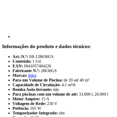
Informações do produto e dados técnicos:
Art.-N.º:
SB-128636GS
Conteúdo:
1 Ud.
EAN:
6941057404226
Fabricante N.º:
28636GS
Marcas:
Intex
Para um Volume de Piscina:
de 20 até 40 m³
Capacidade de Circulação:
4,1 m³/h
Bomba Auto-ferrante:
não
Para piscinas com um volume de até:
33.000 l, 20.000 l
Motor Ampère:
15 A
Voltagem de Rede:
230 V
Potência:
165 W
Temporizador Integrado:
sim