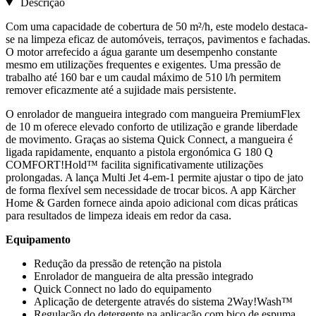
Descrição
Com uma capacidade de cobertura de 50 m²/h, este modelo destaca-
se na limpeza eficaz de automóveis, terraços, pavimentos e fachadas.
O motor arrefecido a água garante um desempenho constante
mesmo em utilizações frequentes e exigentes. Uma pressão de
trabalho até 160 bar e um caudal máximo de 510 l/h permitem
remover eficazmente até a sujidade mais persistente.
O enrolador de mangueira integrado com mangueira PremiumFlex
de 10 m oferece elevado conforto de utilização e grande liberdade
de movimento. Graças ao sistema Quick Connect, a mangueira é
ligada rapidamente, enquanto a pistola ergonómica G 180 Q
COMFORT!Hold™ facilita significativamente utilizações
prolongadas. A lança Multi Jet 4-em-1 permite ajustar o tipo de jato
de forma flexível sem necessidade de trocar bicos. A app Kärcher
Home & Garden fornece ainda apoio adicional com dicas práticas
para resultados de limpeza ideais em redor da casa.
Equipamento
Redução da pressão de retenção na pistola
Enrolador de mangueira de alta pressão integrado
Quick Connect no lado do equipamento
Aplicação de detergente através do sistema 2Way!Wash™
Regulação do detergente na aplicação com bico de espuma