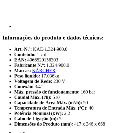
Informações do produto e dados técnicos:
Art.-N.º:
KAE-1.324-900.0
Conteúdo:
1 Ud.
EAN:
4066529156303
Fabricante N.º:
1.324-900.0
Marcas:
KÄRCHER
Peso líquido:
17,036kg
Voltagem de Rede:
230 V
Conexão:
3/4"
Máx. pressão de funcionamento:
160 bar
Caudal Máx. (l/h):
510
Capacidade de Área Máx. (m²/h):
50
Temperatura de Entrada Máx. (°C):
40
Potência Nominal (kW):
2,2
Cabo de Ligação (m):
5
Dimensões do Produto (mm):
417 x 346 x 668