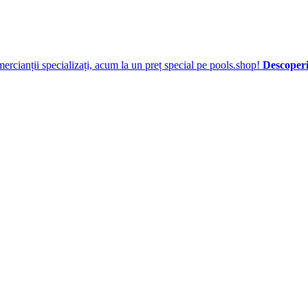
ercianții specializați, acum la un preț special pe pools.shop!
Descoperiț