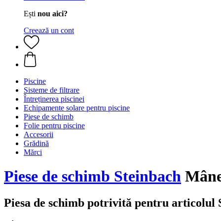
Ești
nou aici?
Creează un cont
Piscine
Sisteme de filtrare
Întreținerea piscinei
Echipamente solare pentru piscine
Piese de schimb
Folie pentru piscine
Accesorii
Grădină
Mărci
Piese de schimb Steinbach
Mâner
Piesa de schimb potrivită pentru articolul