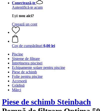
Conectează-te
Autentifică-te acum
Ești
nou aici?
Creează un cont
Coș de cumpărături
0,00 lei
Piscine
Sisteme de filtrare
Întreținerea piscinei
Echipamente solare pentru piscine
Piese de schimb
Folie pentru piscine
Accesorii
Grădină
Mărci
Piese de schimb Steinbach