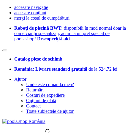
accesare navigație
accesare conținut
mergi la coșul de cumpărături
Roboți de piscină BWT:
disponibili în mod normal doar la
comercianții specializați, acum la un preț special pe
pools.shop!
Descoperiți-i aici.
Catalog piese de schimb
România: Livrare standard gratuită
de la 524,72 lei
Ajutor
Unde este comanda mea?
Returnări
Costuri de expediere
Opțiuni de plată
Contact
Toate subiectele de ajutor