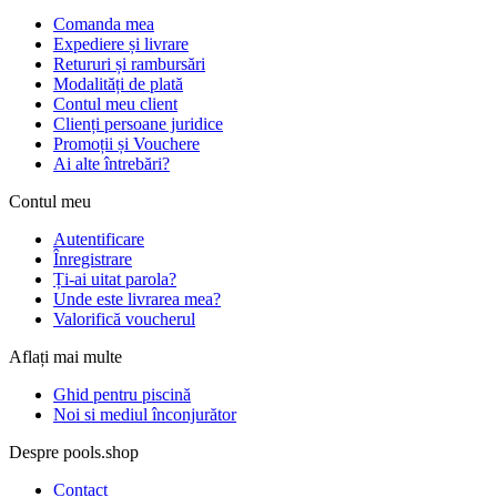
Comanda mea
Expediere și livrare
Retururi și rambursări
Modalități de plată
Contul meu client
Clienți persoane juridice
Promoții și Vouchere
Ai alte întrebări?
Contul meu
Autentificare
Înregistrare
Ți-ai uitat parola?
Unde este livrarea mea?
Valorifică voucherul
Aflați mai multe
Ghid pentru piscină
Noi si mediul înconjurător
Despre pools.shop
Contact