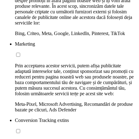
despre promoții în afara paginii noastre web și îți vom arăta
produse relevante. În acest scop, sincronizăm datele tale
personale criptate cu următorii furnizori externi și folosim
canalele de publicitate online ale acestora dacă folosești deja
serviciile lor:
Bing, Criteo, Meta, Google, LinkedIn, Pinterest, TikTok
Marketing
Prin acceptarea acestor servicii, putem afișa publicitate
adaptată intereselor tale, conținut sponsorizat sau promoții cu
reduceri pentru pagina noastră web sau produsele noastre, pe
baza comportamentului tău de navigare și de cumpărături, și
putem măsura succesul acestora. Cu consimțământul tău,
folosim următoarele servicii terțe pe acest site web:
Meta-Pixel, Microsoft Advertising, Recomandări de produse
bazate pe clicuri, Ads Defender
Conversion Tracking extins