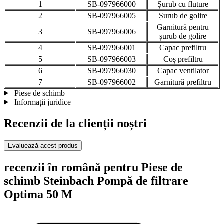
1
SB-097966000
Șurub cu fluture
2
SB-097966005
Șurub de golire
Garnitură pentru
3
SB-097966006
șurub de golire
4
SB-097966001
Capac prefiltru
5
SB-097966003
Coș prefiltru
6
SB-097966030
Capac ventilator
7
SB-097966002
Garnitură prefiltru
Piese de schimb
Informații juridice
Recenzii de la clienții noștri
Evaluează acest produs
recenzii în română pentru Piese de
schimb Steinbach Pompă de filtrare
Optima 50 M