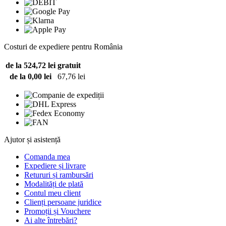
Costuri de expediere pentru România
de la 524,72 lei
gratuit
de la 0,00 lei
67,76 lei
Ajutor și asistență
Comanda mea
Expediere și livrare
Retururi și rambursări
Modalități de plată
Contul meu client
Clienți persoane juridice
Promoții și Vouchere
Ai alte întrebări?