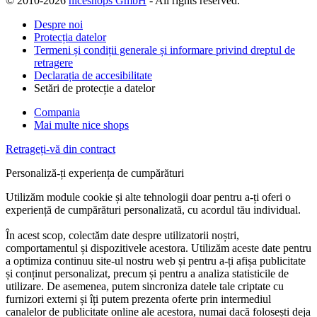
© 2010-2026
niceshops GmbH
- All rights reserved.
Despre noi
Protecția datelor
Termeni și condiții generale și informare privind dreptul de
retragere
Declarația de accesibilitate
Setări de protecție a datelor
Compania
Mai multe nice shops
Retrageți-vă din contract
Personaliză-ți experiența de cumpărături
Utilizăm module cookie și alte tehnologii doar pentru a-ți oferi o
experiență de cumpărături personalizată, cu acordul tău individual.
În acest scop, colectăm date despre utilizatorii noștri,
comportamentul și dispozitivele acestora. Utilizăm aceste date pentru
a optimiza continuu site-ul nostru web și pentru a-ți afișa publicitate
și conținut personalizat, precum și pentru a analiza statisticile de
utilizare. De asemenea, putem sincroniza datele tale criptate cu
furnizori externi și îți putem prezenta oferte prin intermediul
canalelor de publicitate online ale acestora, numai dacă folosești deja