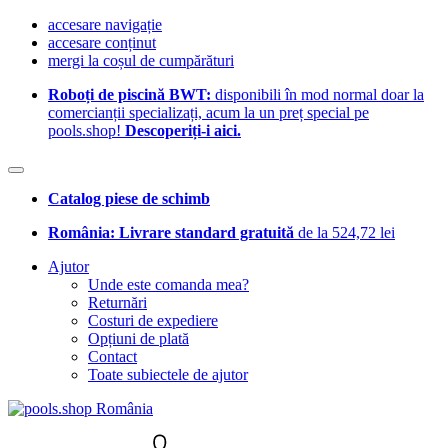
accesare navigație
accesare conținut
mergi la coșul de cumpărături
Roboți de piscină BWT:
disponibili în mod normal doar la
comercianții specializați, acum la un preț special pe
pools.shop!
Descoperiți-i aici.
Catalog piese de schimb
România: Livrare standard gratuită
de la 524,72 lei
Ajutor
Unde este comanda mea?
Returnări
Costuri de expediere
Opțiuni de plată
Contact
Toate subiectele de ajutor