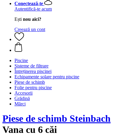
Conectează-te
Autentifică-te acum
Ești
nou aici?
Creează un cont
Piscine
Sisteme de filtrare
Întreținerea piscinei
Echipamente solare pentru piscine
Piese de schimb
Folie pentru piscine
Accesorii
Grădină
Mărci
Piese de schimb Steinbach
Vana cu 6 căi