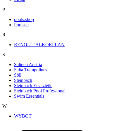
P
pools.shop
Poolstar
R
RENOLIT ALKORPLAN
S
Salinen Austria
Salta Trampolines
Söll
Steinbach
Steinbach Ersatzteile
Steinbach Pool Professional
Swim Essentials
W
WYBOT