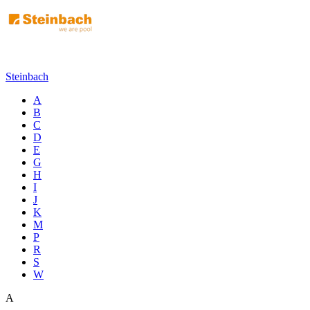
Steinbach
A
B
C
D
E
G
H
I
J
K
M
P
R
S
W
A