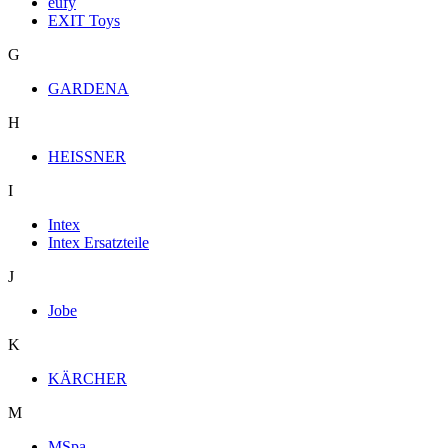
eufy
EXIT Toys
G
GARDENA
H
HEISSNER
I
Intex
Intex Ersatzteile
J
Jobe
K
KÄRCHER
M
MSpa