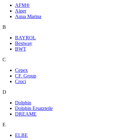
AFM®
Aiper
Aqua Marina
B
BAYROL
Bestway
BWT
C
Cepex
CF. Group
Croci
D
Dolphin
Dolphin Ersatzteile
DREAME
E
ELBE