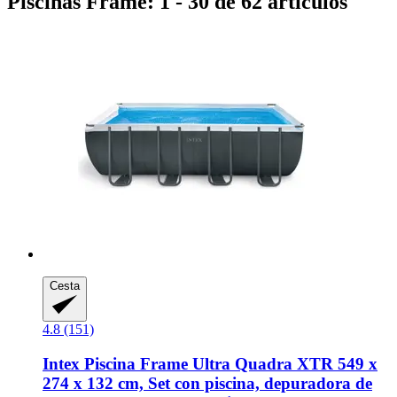
Piscinas Frame: 1 - 30 de 62 artículos
Cesta
4.8 (151)
Intex
Piscina Frame Ultra Quadra XTR 549 x
274 x 132 cm, Set con piscina, depuradora de