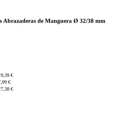
os Abrazaderas de Manguera Ø 32/38 mm
19,39 €
7,99 €
27,38 €