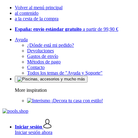
Volver al menú principal
al contenido
a la cesta de la compra
España: envío estándar gratuito
a partir de 99,90 €
Ayuda
¿Dónde está mi pedido?
Devoluciones
Gastos de envío
Métodos de pago
Contacto
Todos los temas de "Ayuda y Soporte"
More inspiration
¡Decora tu casa con estilo!
Iniciar sesión
Iniciar sesión ahora