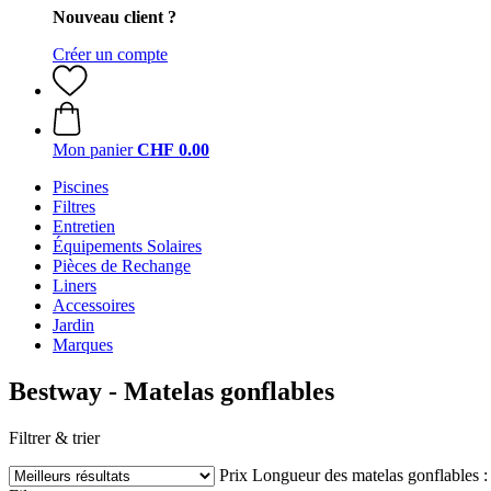
Nouveau client ?
Créer un compte
Mon panier
CHF 0.00
Piscines
Filtres
Entretien
Équipements Solaires
Pièces de Rechange
Liners
Accessoires
Jardin
Marques
Bestway - Matelas gonflables
Filtrer & trier
Prix
Longueur des matelas gonflables :