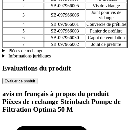
2
SB-097966005
Vis de vidange
Joint pour vis de
3
SB-097966006
vidange
4
SB-097966001
Couvercle de préfiltre
5
SB-097966003
Panier de préfiltre
6
SB-097966030
Capot de ventilation
7
SB-097966002
Joint de préfiltre
Pièces de rechange
Informations juridiques
Evaluations du produit
Evaluer ce produit
avis en français à propos du produit
Pièces de rechange Steinbach Pompe de
Filtration Optima 50 M