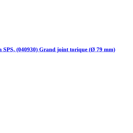
n SPS, (040930) Grand joint torique (Ø 79 mm)