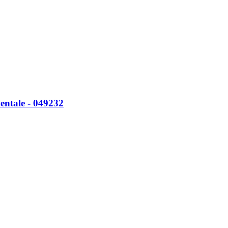
ntale -​ 049232