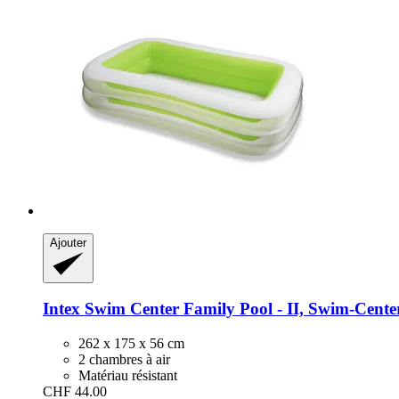
Ajouter
Intex
Swim Center Family Pool -​ II, Swim-​Cente
262 x 175 x 56 cm
2 chambres à air
Matériau résistant
CHF 44.00