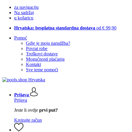
za navigaciju
Na sadržaj
u košaricu
Hrvatska: besplatna standardna dostava
od € 99,90
Pomoć
Gdje je moja narudžba?
Povrat robe
Troškovi dostave
Mogućnosti plaćanja
Kontakt
Sve teme pomoći
Prijava
Prijava
Jeste li ovdje
prvi put?
Kreirajte račun