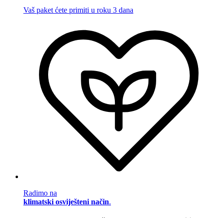
Vaš paket ćete primiti u roku 3 dana
Radimo na
klimatski osviješteni način
.