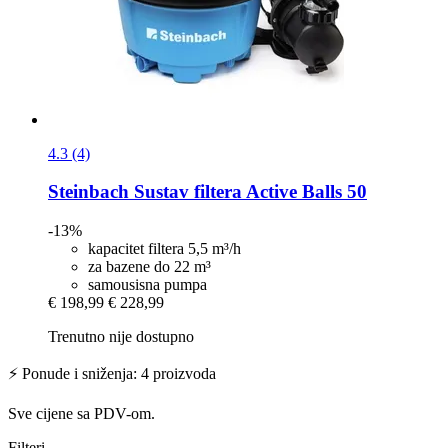
4.3 (4)
Steinbach
Sustav filtera Active Balls 50
-13%
kapacitet filtera 5,5 m³/h
za bazene do 22 m³
samousisna pumpa
€ 198,99
€ 228,99
Trenutno nije dostupno
⚡ Ponude i sniženja: 4 proizvoda
Sve cijene sa PDV-om.
Filteri