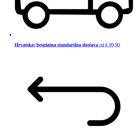
Hrvatska: besplatna standardna dostava
od € 99,90