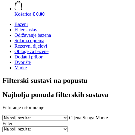
Košarica
€ 0,00
Bazeni
Filter sustavi
Održavanje bazena
Solarna oprema
Rezervni dijelovi
Obloge za bazene
Dodatni pribor
Dvorište
Marke
Filterski sustavi na popustu
Najbolja ponuda filterskih sustava
Filtriranje i storniranje
Cijena
Snaga
Marke
Filteri