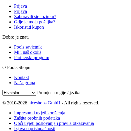
Prijava
Prijava
Zaboravili ste lozinku?
Gdje je moja pošiljka?
Iskoristiti kupon
Dobro je znati
Pools savjetnik
Mi i naš okoliš
Partnerski program
O Pools.Shopu
Kontakt
Naša grupa
Promjena regije / jezika
© 2010-2026
niceshops GmbH
- All rights reserved.
Impresum i uvjeti korištenja
Zaštita osobnih podataka
Opći uvjeti poslovanja i pravila otkazivanja
Izjava o pristupačnosti