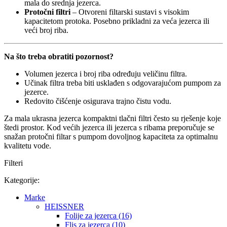
mala do srednja jezerca.
Protočni filtri
– Otvoreni filtarski sustavi s visokim
kapacitetom protoka. Posebno prikladni za veća jezerca ili
veći broj riba.
Na što treba obratiti pozornost?
Volumen jezerca i broj riba određuju veličinu filtra.
Učinak filtra treba biti usklađen s odgovarajućom pumpom za
jezerce.
Redovito čišćenje osigurava trajno čistu vodu.
Za mala ukrasna jezerca kompaktni tlačni filtri često su rješenje koje
štedi prostor. Kod većih jezerca ili jezerca s ribama preporučuje se
snažan protočni filtar s pumpom dovoljnog kapaciteta za optimalnu
kvalitetu vode.
Filteri
Kategorije:
Marke
HEISSNER
Folije za jezerca (16)
Flis za jezerca (10)