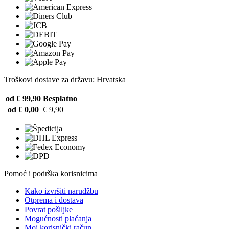
Troškovi dostave za državu: Hrvatska
od € 99,90
Besplatno
od € 0,00
€ 9,90
Pomoć i podrška korisnicima
Kako izvršiti narudžbu
Otprema i dostava
Povrat pošiljke
Mogućnosti plaćanja
Moj korisnički račun