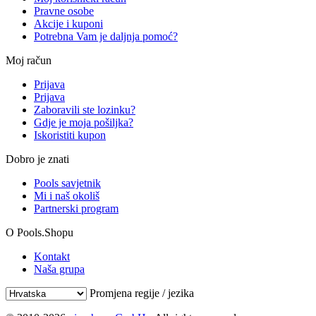
Pravne osobe
Akcije i kuponi
Potrebna Vam je daljnja pomoć?
Moj račun
Prijava
Prijava
Zaboravili ste lozinku?
Gdje je moja pošiljka?
Iskoristiti kupon
Dobro je znati
Pools savjetnik
Mi i naš okoliš
Partnerski program
O Pools.Shopu
Kontakt
Naša grupa
Promjena regije / jezika