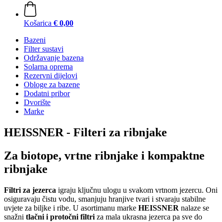
Košarica
€ 0,00
Bazeni
Filter sustavi
Održavanje bazena
Solarna oprema
Rezervni dijelovi
Obloge za bazene
Dodatni pribor
Dvorište
Marke
HEISSNER - Filteri za ribnjake
Za biotope, vrtne ribnjake i kompaktne
ribnjake
Filtri za jezerca
igraju ključnu ulogu u svakom vrtnom jezercu. Oni
osiguravaju čistu vodu, smanjuju hranjive tvari i stvaraju stabilne
uvjete za biljke i ribe. U asortimanu marke
HEISSNER
nalaze se
snažni
tlačni i protočni filtri
za mala ukrasna jezerca pa sve do