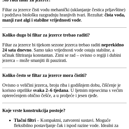
Filtar za jezerce čisti vodu mehanički (uklanjanje čestica prljavštine)
i podržava biološku razgradnju hranjivih tvari. Rezultat:
čista voda,
manji rast algi i stabilne vrijednosti vode
.
Koliko dugo bi filtar za jezerce trebao raditi?
Filtar za jezerce bi tijekom sezone jezerca trebao raditi
neprekidno
24 sata dnevno
. Samo tako vrijednosti vode ostaju stabilne, a
učinak filtriranja konstantan. Zimi se rad – ovisno o regiji i dubini
jezerca – može smanjiti ili pauzirati.
Koliko često se filtar za jezerce mora čistiti?
Ovisno o veličini jezerca, broju riba i godišnjem dobu, čišćenje je
korisno otprilike
svaka 2–6 tjedana
. U ljetnim mjesecima s većim
opterećenjem obično češće, a u proljeće i jesen rjeđe.
Koje vrste konstrukcija postoje?
Tlačni filtri
– Kompaktni, zatvoreni sustavi. Moguće
fleksibilno postavljanje čak i ispod razine vode. Idealni za