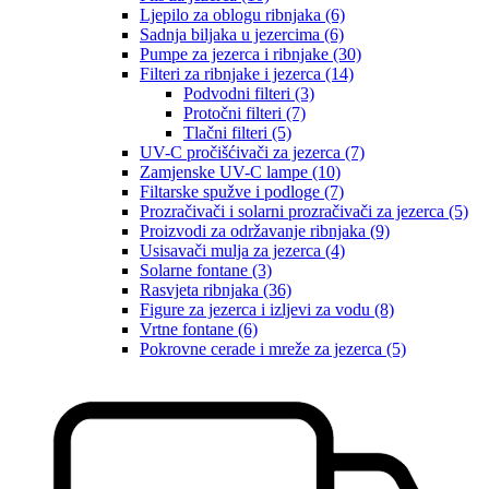
Ljepilo za oblogu ribnjaka (6)
Sadnja biljaka u jezercima (6)
Pumpe za jezerca i ribnjake (30)
Filteri za ribnjake i jezerca (14)
Podvodni filteri (3)
Protočni filteri (7)
Tlačni filteri (5)
UV-C pročišćivači za jezerca (7)
Zamjenske UV-C lampe (10)
Filtarske spužve i podloge (7)
Prozračivači i solarni prozračivači za jezerca (5)
Proizvodi za održavanje ribnjaka (9)
Usisavači mulja za jezerca (4)
Solarne fontane (3)
Rasvjeta ribnjaka (36)
Figure za jezerca i izljevi za vodu (8)
Vrtne fontane (6)
Pokrovne cerade i mreže za jezerca (5)