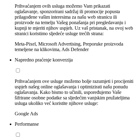
Prihvaćanjem ovih usluga možemo Vam prikazati
oglašavanje, sponzorirani sadržaj ili promocije popusta
prilagođene vašim interesima za našu web stranicu ili
proizvode na temelju Vašeg ponašanja pri pregledavanju i
kupnji te mjeriti njihov uspjeh. Uz vaš pristanak, na ovoj web
stranici koristimo sljedeće usluge trećih strana:
Meta-Pixel, Microsoft Advertising, Preporuke proizvoda
temeljene na klikovima, Ads Defender
Napredno praćenje konverzija
Prihvaćanjem ove usluge možemo bolje razumjeti i procijeniti
uspjeh našeg online oglašavanja i optimizirati našu ponudu
oglašavanja. Kako bismo to učinili, uspoređujemo Vaše
šifrirane osobne podatke sa sljedećim vanjskim pružateljima
usluga ukoliko već koristite njihove usluge:
Google Ads
Performanse