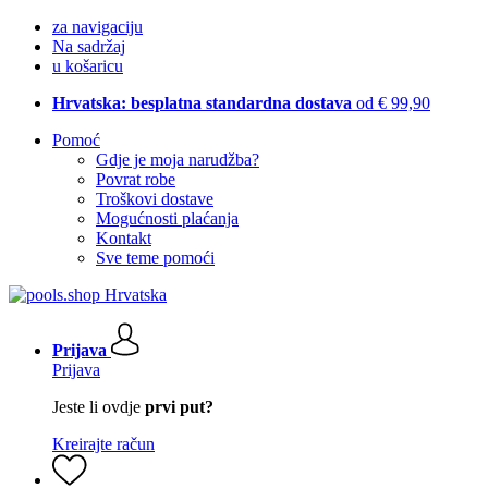
za navigaciju
Na sadržaj
u košaricu
Hrvatska: besplatna standardna dostava
od € 99,90
Pomoć
Gdje je moja narudžba?
Povrat robe
Troškovi dostave
Mogućnosti plaćanja
Kontakt
Sve teme pomoći
Prijava
Prijava
Jeste li ovdje
prvi put?
Kreirajte račun