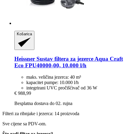
Košarica
Heissner
Sustav filtera za jezerce Aqua Craft
Eco FPU40000-​00, 10.000 l/h
maks. veličina jezerca: 40 m³
kapacitet pumpe: 10.000 l/h
integrirani UVC pročišćivač od 36 W
€ 988,99
Besplatna dostava do 02. rujna
Filteri za ribnjake i jezerca: 14 proizvoda
Sve cijene sa PDV-om.
Što radi filtar za jezerce?