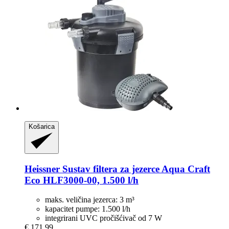
Košarica
Heissner
Sustav filtera za jezerce Aqua Craft
Eco HLF3000-​00, 1.500 l/h
maks. veličina jezerca: 3 m³
kapacitet pumpe: 1.500 l/h
integrirani UVC pročišćivač od 7 W
€ 171,99