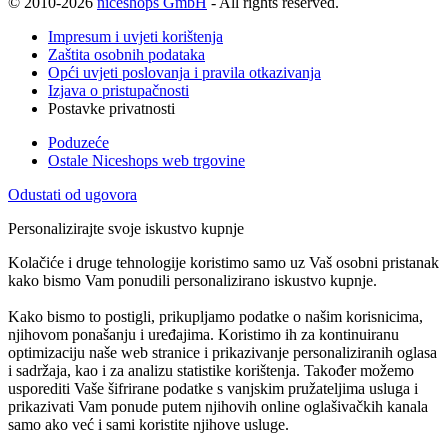
© 2010-2026
niceshops GmbH
- All rights reserved.
Impresum i uvjeti korištenja
Zaštita osobnih podataka
Opći uvjeti poslovanja i pravila otkazivanja
Izjava o pristupačnosti
Postavke privatnosti
Poduzeće
Ostale Niceshops web trgovine
Odustati od ugovora
Personalizirajte svoje iskustvo kupnje
Kolačiće i druge tehnologije koristimo samo uz Vaš osobni pristanak
kako bismo Vam ponudili personalizirano iskustvo kupnje.
Kako bismo to postigli, prikupljamo podatke o našim korisnicima,
njihovom ponašanju i uređajima. Koristimo ih za kontinuiranu
optimizaciju naše web stranice i prikazivanje personaliziranih oglasa
i sadržaja, kao i za analizu statistike korištenja. Također možemo
usporediti Vaše šifrirane podatke s vanjskim pružateljima usluga i
prikazivati Vam ponude putem njihovih online oglašivačkih kanala
samo ako već i sami koristite njihove usluge.