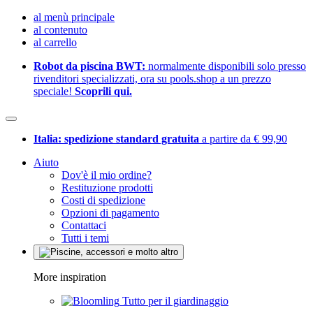
al menù principale
al contenuto
al carrello
Robot da piscina BWT:
normalmente disponibili solo presso
rivenditori specializzati, ora su pools.shop a un prezzo
speciale!
Scoprili qui.
Italia: spedizione standard gratuita
a partire da € 99,90
Aiuto
Dov'è il mio ordine?
Restituzione prodotti
Costi di spedizione
Opzioni di pagamento
Contattaci
Tutti i temi
More inspiration
Tutto per il giardinaggio