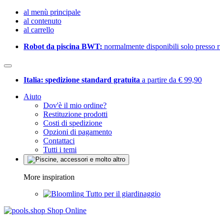
al menù principale
al contenuto
al carrello
Robot da piscina BWT:
normalmente disponibili solo presso ri
Italia: spedizione standard gratuita
a partire da € 99,90
Aiuto
Dov'è il mio ordine?
Restituzione prodotti
Costi di spedizione
Opzioni di pagamento
Contattaci
Tutti i temi
More inspiration
Tutto per il giardinaggio