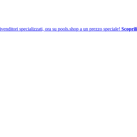
venditori specializzati, ora su pools.shop a un prezzo speciale!
Scoprili