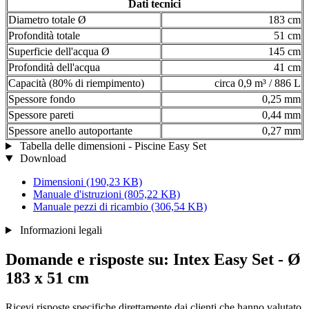
Dati tecnici
Diametro totale Ø
183 cm
Profondità totale
51 cm
Superficie dell'acqua Ø
145 cm
Profondità dell'acqua
41 cm
Capacità (80% di riempimento)
circa 0,9 m³ / 886 L
Spessore fondo
0,25 mm
Spessore pareti
0,44 mm
Spessore anello autoportante
0,27 mm
Tabella delle dimensioni - Piscine Easy Set
Download
Dimensioni
(190,23 KB)
Manuale d'istruzioni
(805,22 KB)
Manuale pezzi di ricambio
(306,54 KB)
Informazioni legali
Domande e risposte su: Intex Easy Set - Ø
183 x 51 cm
Ricevi risposte specifiche direttamente dai clienti che hanno valutato