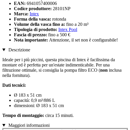
EAN:
6941057400006
Codice produttore:
28101NP
Marca:
Intex
Forma della vasca:
rotonda
Volume della vasca fino a:
fino a 20 m³
Tipologia di prodotto:
Intex Pool
Fascia di prezzo:
fino a 500 €
Nota importante:
Attenzione, il set non è configurabile!
Descrizione
Ideale per i più piccini, questa piscina di Intex è facilissima da
montare ed è perfetta per un'estate indimenticabile. Per una
filtrazione ottimale, si consiglia la pompa filtro ECO (
non
inclusa
nella fornitura).
Dati tecnici:
Ø 183 x 51 cm
capacità: 0,9 m³/886 L
dimensioni: Ø 183 x 51 cm
Tempo di montaggio:
circa 15 minuti.
Maggiori informazioni