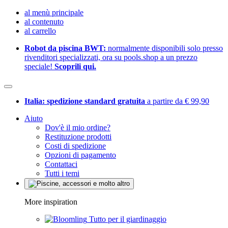
al menù principale
al contenuto
al carrello
Robot da piscina BWT:
normalmente disponibili solo presso
rivenditori specializzati, ora su pools.shop a un prezzo
speciale!
Scoprili qui.
Italia: spedizione standard gratuita
a partire da € 99,90
Aiuto
Dov'è il mio ordine?
Restituzione prodotti
Costi di spedizione
Opzioni di pagamento
Contattaci
Tutti i temi
More inspiration
Tutto per il giardinaggio