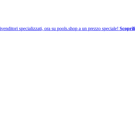
venditori specializzati, ora su pools.shop a un prezzo speciale!
Scoprili