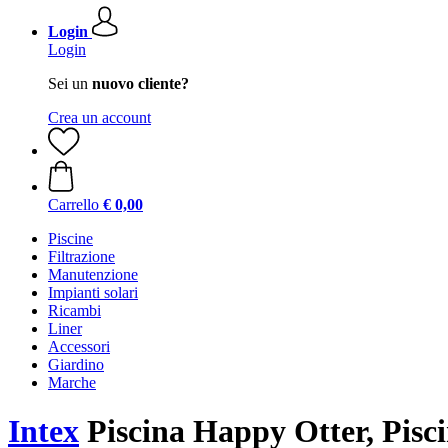
Login
Login
Sei un
nuovo cliente?
Crea un account
Carrello
€ 0,00
Piscine
Filtrazione
Manutenzione
Impianti solari
Ricambi
Liner
Accessori
Giardino
Marche
Intex
Piscina Happy Otter, Pisc