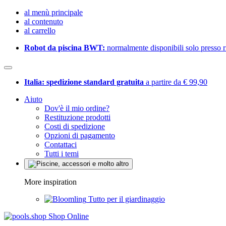
al menù principale
al contenuto
al carrello
Robot da piscina BWT:
normalmente disponibili solo presso ri
Italia: spedizione standard gratuita
a partire da € 99,90
Aiuto
Dov'è il mio ordine?
Restituzione prodotti
Costi di spedizione
Opzioni di pagamento
Contattaci
Tutti i temi
More inspiration
Tutto per il giardinaggio