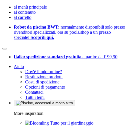
al menù principale
al contenuto
al carrello
Robot da piscina BWT:
normalmente disponibili solo presso
rivenditori specializzati, ora su pools.shop a un prezzo
speciale!
Scoprili qui.
Italia: spedizione standard gratuita
a partire da € 99,90
Aiuto
Dov'è il mio ordine?
Restituzione prodotti
Costi di spedizione
Opzioni di pagamento
Contattaci
Tutti i temi
More inspiration
Tutto per il giardinaggio