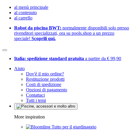
al menù principale
al contenuto
al carrello
Robot da piscina BWT:
normalmente disponibili solo presso
rivenditori specializzati, ora su pools.shop a un prezzo
speciale!
Scoprili qui.
Italia: spedizione standard gratuita
a partire da € 99,90
Aiuto
Dov'è il mio ordine?
Restituzione prodotti
Costi di spedizione
Opzioni di pagamento
Contattaci
Tutti i temi
More inspiration
Tutto per il giardinaggio