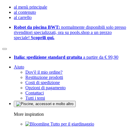
al menù principale
al contenuto
al carrello
Robot da piscina BWT:
normalmente disponibili solo presso
rivenditori specializzati, ora su pools.shop a un prezzo
speciale!
Scoprili qui.
Italia: spedizione standard gratuita
a partire da € 99,90
Aiuto
Dov'è il mio ordine?
Restituzione prodotti
Costi di spedizione
Opzioni di pagamento
Contattaci
Tutti i temi
More inspiration
Tutto per il giardinaggio