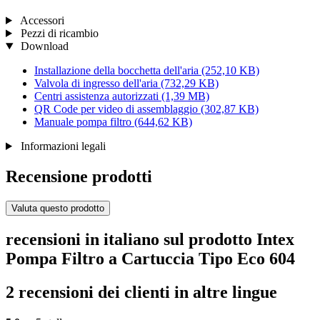
Accessori
Pezzi di ricambio
Download
Installazione della bocchetta dell'aria
(252,10 KB)
Valvola di ingresso dell'aria
(732,29 KB)
Centri assistenza autorizzati
(1,39 MB)
QR Code per video di assemblaggio
(302,87 KB)
Manuale pompa filtro
(644,62 KB)
Informazioni legali
Recensione prodotti
Valuta questo prodotto
recensioni in italiano sul prodotto Intex
Pompa Filtro a Cartuccia Tipo Eco 604
2 recensioni dei clienti in altre lingue