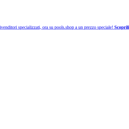
venditori specializzati, ora su pools.shop a un prezzo speciale!
Scoprili