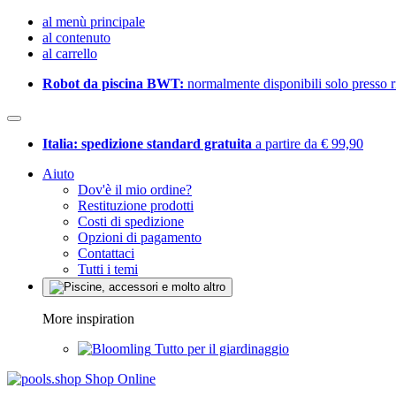
al menù principale
al contenuto
al carrello
Robot da piscina BWT:
normalmente disponibili solo presso ri
Italia: spedizione standard gratuita
a partire da € 99,90
Aiuto
Dov'è il mio ordine?
Restituzione prodotti
Costi di spedizione
Opzioni di pagamento
Contattaci
Tutti i temi
More inspiration
Tutto per il giardinaggio