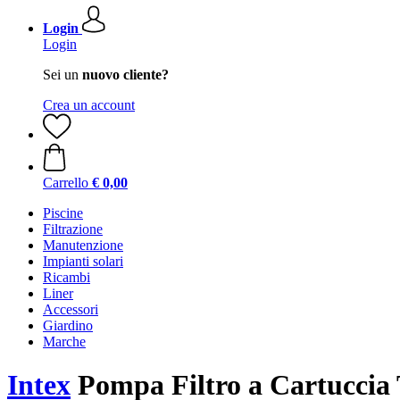
Login
Login
Sei un
nuovo cliente?
Crea un account
Carrello
€ 0,00
Piscine
Filtrazione
Manutenzione
Impianti solari
Ricambi
Liner
Accessori
Giardino
Marche
Intex
Pompa Filtro a Cartuccia 