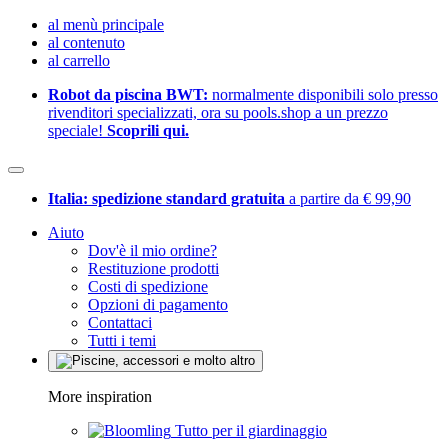
al menù principale
al contenuto
al carrello
Robot da piscina BWT:
normalmente disponibili solo presso
rivenditori specializzati, ora su pools.shop a un prezzo
speciale!
Scoprili qui.
Italia: spedizione standard gratuita
a partire da € 99,90
Aiuto
Dov'è il mio ordine?
Restituzione prodotti
Costi di spedizione
Opzioni di pagamento
Contattaci
Tutti i temi
More inspiration
Tutto per il giardinaggio