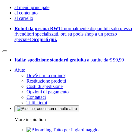
al menù principale
al contenuto
al carrello
Robot da piscina BWT:
normalmente disponibili solo presso
rivenditori specializzati, ora su pools.shop a un prezzo
speciale!
Scoprili qui.
Italia: spedizione standard gratuita
a partire da € 99,90
Aiuto
Dov'è il mio ordine?
Restituzione prodotti
Costi di spedizione
Opzioni di pagamento
Contattaci
Tutti i temi
More inspiration
Tutto per il giardinaggio