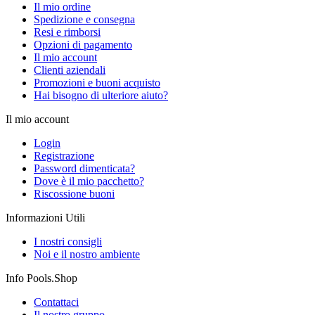
Il mio ordine
Spedizione e consegna
Resi e rimborsi
Opzioni di pagamento
Il mio account
Clienti aziendali
Promozioni e buoni acquisto
Hai bisogno di ulteriore aiuto?
Il mio account
Login
Registrazione
Password dimenticata?
Dove è il mio pacchetto?
Riscossione buoni
Informazioni Utili
I nostri consigli
Noi e il nostro ambiente
Info Pools.Shop
Contattaci
Il nostro gruppo