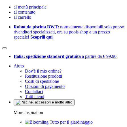
al menù principale
al contenuto
al carrello
Robot da piscina BWT:
normalmente disponibili solo presso
rivenditori specializzati, ora su pools.shop a un prezzo
speciale!
Scoprili qui.
Italia: spedizione standard gratuita
a partire da € 99,90
Aiuto
Dov'è il mio ordine?
Restituzione prodotti
Costi di spedizione
Opzioni di pagamento
Contattaci
Tutti i temi
More inspiration
Tutto per il giardinaggio