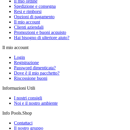
Il mio ordine
Spedizione e consegna
Resi e rimborsi
Opzioni di pagamento
Il mio account
Clienti aziendali
Promozioni e buoni acquisto
Hai bisogno di ulteriore aiuto?
Il mio account
Login
Registrazione
Password dimenticata?
Dove è il mio pacchetto?
Riscossione buoni
Informazioni Utili
I nostri consigli
Noi e il nostro ambiente
Info Pools.Shop
Contattaci
Il nostro gruppo