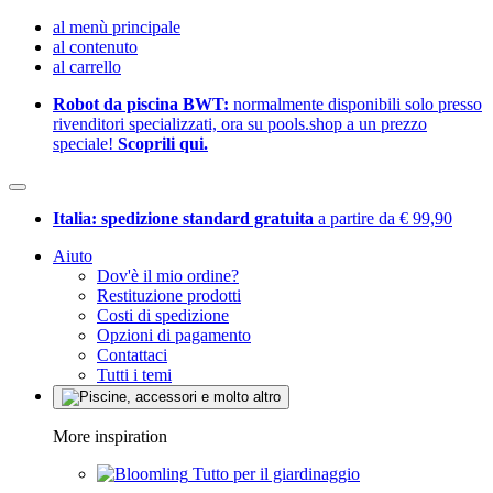
al menù principale
al contenuto
al carrello
Robot da piscina BWT:
normalmente disponibili solo presso
rivenditori specializzati, ora su pools.shop a un prezzo
speciale!
Scoprili qui.
Italia: spedizione standard gratuita
a partire da € 99,90
Aiuto
Dov'è il mio ordine?
Restituzione prodotti
Costi di spedizione
Opzioni di pagamento
Contattaci
Tutti i temi
More inspiration
Tutto per il giardinaggio