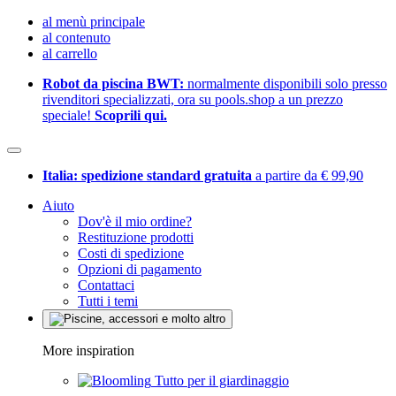
al menù principale
al contenuto
al carrello
Robot da piscina BWT:
normalmente disponibili solo presso
rivenditori specializzati, ora su pools.shop a un prezzo
speciale!
Scoprili qui.
Italia: spedizione standard gratuita
a partire da € 99,90
Aiuto
Dov'è il mio ordine?
Restituzione prodotti
Costi di spedizione
Opzioni di pagamento
Contattaci
Tutti i temi
More inspiration
Tutto per il giardinaggio