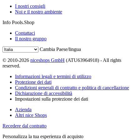
I nostri consigli
Noi e il nostro ambiente
Info Pools.Shop
Contattaci
Il nostro gruppo
Cambia Paese/lingua
© 2010-2026
niceshops GmbH
(ATU63964918) - All rights
reserved.
Informazioni legali e termini di utilizzo
Protezione dei dati
Condizioni generali di contratto e politica di cancellazione
Dichiarazione di accessibilità
Impostazioni sulla protezione dei dati
Azienda
Altri nice Shops
Recedere dal contratto
Personalizza la tua esperienza di acquisto