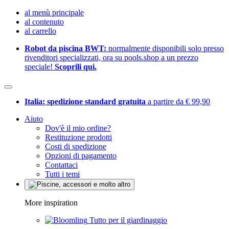
al menù principale
al contenuto
al carrello
Robot da piscina BWT:
normalmente disponibili solo presso
rivenditori specializzati, ora su pools.shop a un prezzo
speciale!
Scoprili qui.
Italia: spedizione standard gratuita
a partire da € 99,90
Aiuto
Dov'è il mio ordine?
Restituzione prodotti
Costi di spedizione
Opzioni di pagamento
Contattaci
Tutti i temi
More inspiration
Tutto per il giardinaggio