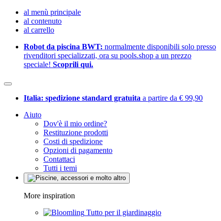
al menù principale
al contenuto
al carrello
Robot da piscina BWT:
normalmente disponibili solo presso
rivenditori specializzati, ora su pools.shop a un prezzo
speciale!
Scoprili qui.
Italia: spedizione standard gratuita
a partire da € 99,90
Aiuto
Dov'è il mio ordine?
Restituzione prodotti
Costi di spedizione
Opzioni di pagamento
Contattaci
Tutti i temi
More inspiration
Tutto per il giardinaggio