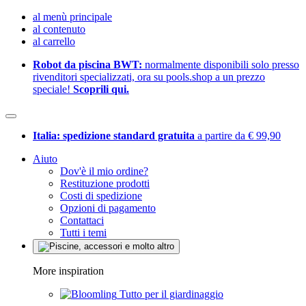
al menù principale
al contenuto
al carrello
Robot da piscina BWT:
normalmente disponibili solo presso
rivenditori specializzati, ora su pools.shop a un prezzo
speciale!
Scoprili qui.
Italia: spedizione standard gratuita
a partire da € 99,90
Aiuto
Dov'è il mio ordine?
Restituzione prodotti
Costi di spedizione
Opzioni di pagamento
Contattaci
Tutti i temi
More inspiration
Tutto per il giardinaggio