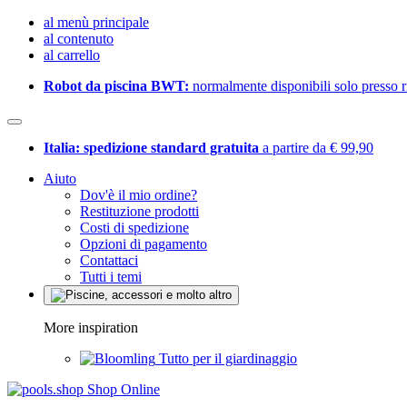
al menù principale
al contenuto
al carrello
Robot da piscina BWT:
normalmente disponibili solo presso ri
Italia: spedizione standard gratuita
a partire da € 99,90
Aiuto
Dov'è il mio ordine?
Restituzione prodotti
Costi di spedizione
Opzioni di pagamento
Contattaci
Tutti i temi
More inspiration
Tutto per il giardinaggio