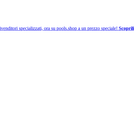
venditori specializzati, ora su pools.shop a un prezzo speciale!
Scoprili