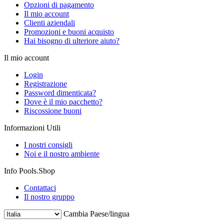
Opzioni di pagamento
Il mio account
Clienti aziendali
Promozioni e buoni acquisto
Hai bisogno di ulteriore aiuto?
Il mio account
Login
Registrazione
Password dimenticata?
Dove è il mio pacchetto?
Riscossione buoni
Informazioni Utili
I nostri consigli
Noi e il nostro ambiente
Info Pools.Shop
Contattaci
Il nostro gruppo
Cambia Paese/lingua