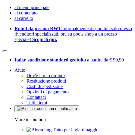
al menù principale
al contenuto
al carrello
Robot da piscina BWT:
normalmente disponibili solo presso
rivenditori specializzati, ora su pools.shop a un prezzo
speciale!
Scoprili qui.
Italia: spedizione standard gratuita
a partire da € 99,90
Aiuto
Dov'è il mio ordine?
Restituzione prodotti
Costi di spedizione
Opzioni di pagamento
Contattaci
Tutti i temi
More inspiration
Tutto per il giardinaggio