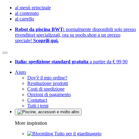
al menù principale
al contenuto
al carrello
Robot da piscina BWT:
normalmente disponibili solo presso
rivenditori specializzati, ora su pools.shop a un prezzo
speciale!
Scoprili qui.
Italia: spedizione standard gratuita
a partire da € 99,90
Aiuto
Dov'è il mio ordine?
Restituzione prodotti
Costi di spedizione
Opzioni di pagamento
Contattaci
Tutti i temi
More inspiration
Tutto per il giardinaggio