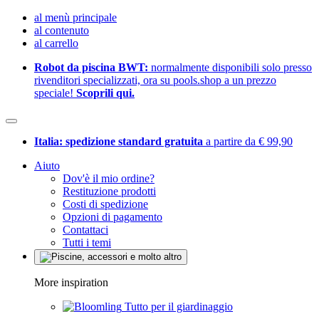
al menù principale
al contenuto
al carrello
Robot da piscina BWT:
normalmente disponibili solo presso
rivenditori specializzati, ora su pools.shop a un prezzo
speciale!
Scoprili qui.
Italia: spedizione standard gratuita
a partire da € 99,90
Aiuto
Dov'è il mio ordine?
Restituzione prodotti
Costi di spedizione
Opzioni di pagamento
Contattaci
Tutti i temi
More inspiration
Tutto per il giardinaggio