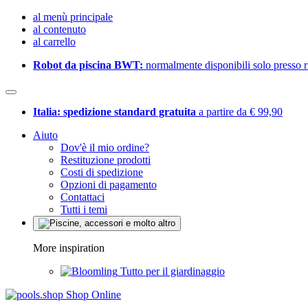
al menù principale
al contenuto
al carrello
Robot da piscina BWT:
normalmente disponibili solo presso ri
Italia: spedizione standard gratuita
a partire da € 99,90
Aiuto
Dov'è il mio ordine?
Restituzione prodotti
Costi di spedizione
Opzioni di pagamento
Contattaci
Tutti i temi
More inspiration
Tutto per il giardinaggio