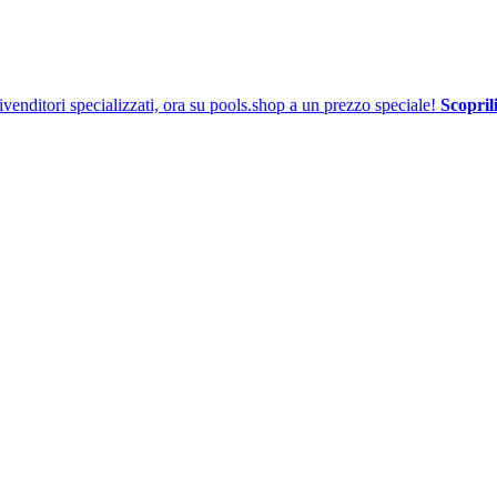
venditori specializzati, ora su pools.shop a un prezzo speciale!
Scoprili