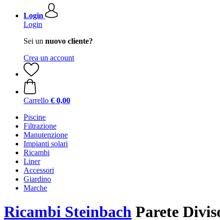
Login
Login
Sei un
nuovo cliente?
Crea un account
Carrello
€ 0,00
Piscine
Filtrazione
Manutenzione
Impianti solari
Ricambi
Liner
Accessori
Giardino
Marche
Ricambi Steinbach
Parete Divis