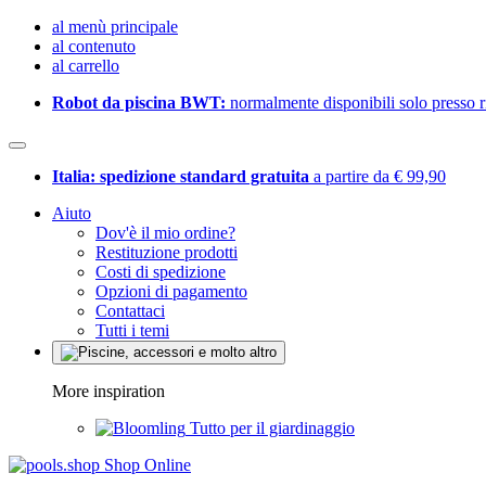
al menù principale
al contenuto
al carrello
Robot da piscina BWT:
normalmente disponibili solo presso ri
Italia: spedizione standard gratuita
a partire da € 99,90
Aiuto
Dov'è il mio ordine?
Restituzione prodotti
Costi di spedizione
Opzioni di pagamento
Contattaci
Tutti i temi
More inspiration
Tutto per il giardinaggio