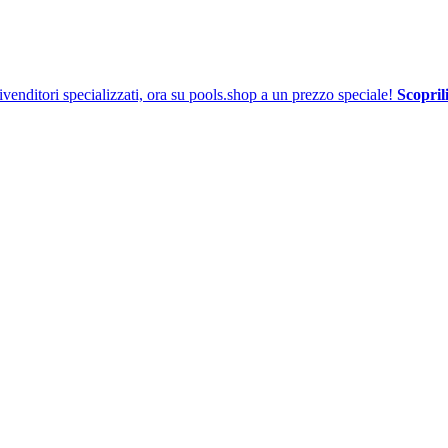
venditori specializzati, ora su pools.shop a un prezzo speciale!
Scoprili