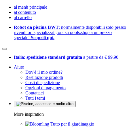
al menù principale
al contenuto
al carrello
Robot da piscina BWT:
normalmente disponibili solo presso
rivenditori specializzati, ora su pools.shop a un prezzo
speciale!
Scoprili qui.
Italia: spedizione standard gratuita
a partire da € 99,90
Aiuto
Dov'è il mio ordine?
Restituzione prodotti
Costi di spedizione
Opzioni di pagamento
Contattaci
Tutti i temi
More inspiration
Tutto per il giardinaggio