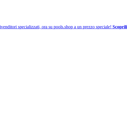
venditori specializzati, ora su pools.shop a un prezzo speciale!
Scoprili