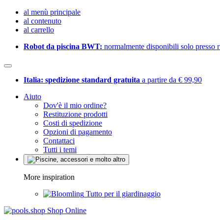
al menù principale
al contenuto
al carrello
Robot da piscina BWT:
normalmente disponibili solo presso ri
Italia: spedizione standard gratuita
a partire da € 99,90
Aiuto
Dov'è il mio ordine?
Restituzione prodotti
Costi di spedizione
Opzioni di pagamento
Contattaci
Tutti i temi
More inspiration
Tutto per il giardinaggio