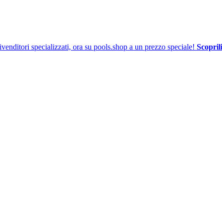
venditori specializzati, ora su pools.shop a un prezzo speciale!
Scoprili