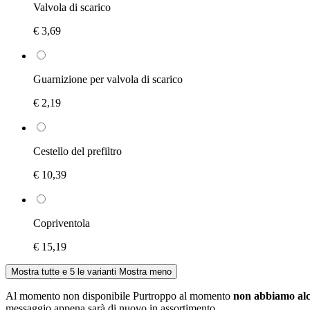
Valvola di scarico
€ 3,69
Guarnizione per valvola di scarico
€ 2,19
Cestello del prefiltro
€ 10,39
Copriventola
€ 15,19
Mostra tutte e 5 le varianti
Mostra meno
Al momento non disponibile
Purtroppo al momento
non abbiamo alc
messaggio appena sarà di nuovo in assortimento.