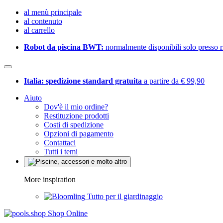
al menù principale
al contenuto
al carrello
Robot da piscina BWT:
normalmente disponibili solo presso ri
Italia: spedizione standard gratuita
a partire da € 99,90
Aiuto
Dov'è il mio ordine?
Restituzione prodotti
Costi di spedizione
Opzioni di pagamento
Contattaci
Tutti i temi
More inspiration
Tutto per il giardinaggio