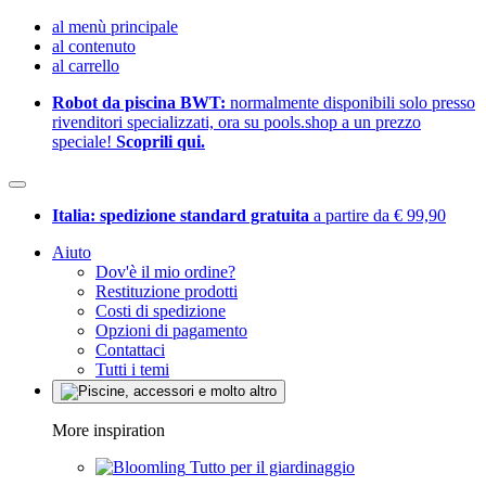
al menù principale
al contenuto
al carrello
Robot da piscina BWT:
normalmente disponibili solo presso
rivenditori specializzati, ora su pools.shop a un prezzo
speciale!
Scoprili qui.
Italia: spedizione standard gratuita
a partire da € 99,90
Aiuto
Dov'è il mio ordine?
Restituzione prodotti
Costi di spedizione
Opzioni di pagamento
Contattaci
Tutti i temi
More inspiration
Tutto per il giardinaggio