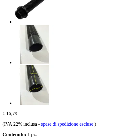
€ 16,79
(IVA 22% inclusa
-
spese di spedizione escluse
)
Contenuto:
1 pz.