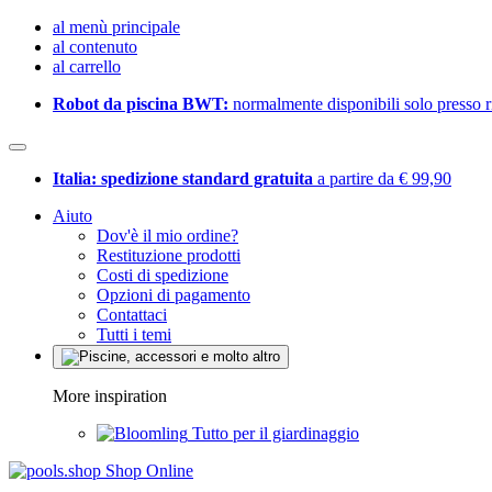
al menù principale
al contenuto
al carrello
Robot da piscina BWT:
normalmente disponibili solo presso ri
Italia: spedizione standard gratuita
a partire da € 99,90
Aiuto
Dov'è il mio ordine?
Restituzione prodotti
Costi di spedizione
Opzioni di pagamento
Contattaci
Tutti i temi
More inspiration
Tutto per il giardinaggio