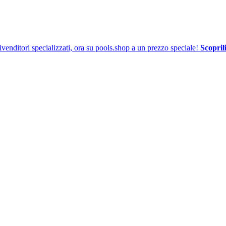
venditori specializzati, ora su pools.shop a un prezzo speciale!
Scoprili