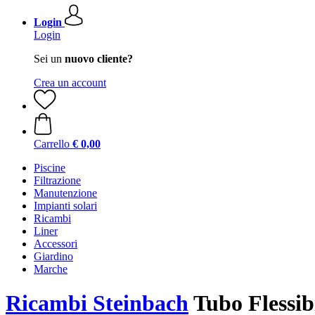
Login
Login
Sei un
nuovo cliente?
Crea un account
Carrello
€ 0,00
Piscine
Filtrazione
Manutenzione
Impianti solari
Ricambi
Liner
Accessori
Giardino
Marche
Ricambi Steinbach
Tubo Flessib