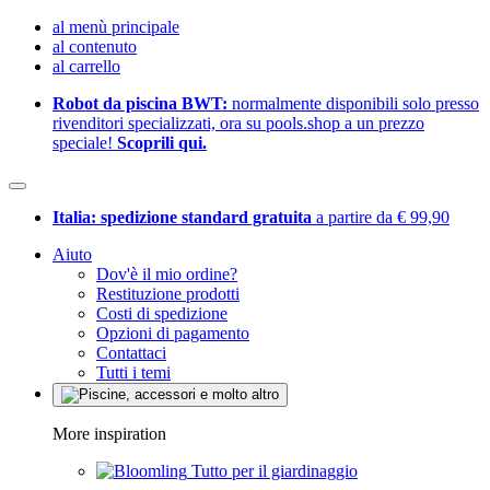
al menù principale
al contenuto
al carrello
Robot da piscina BWT:
normalmente disponibili solo presso
rivenditori specializzati, ora su pools.shop a un prezzo
speciale!
Scoprili qui.
Italia: spedizione standard gratuita
a partire da € 99,90
Aiuto
Dov'è il mio ordine?
Restituzione prodotti
Costi di spedizione
Opzioni di pagamento
Contattaci
Tutti i temi
More inspiration
Tutto per il giardinaggio