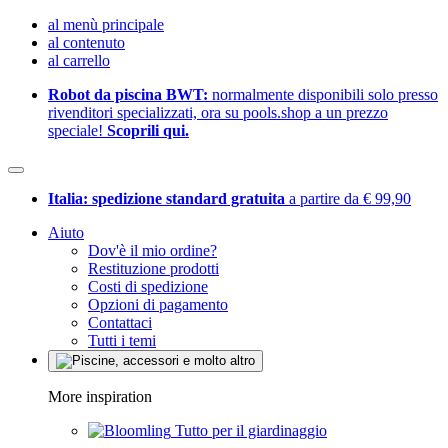
al menù principale
al contenuto
al carrello
Robot da piscina BWT:
normalmente disponibili solo presso
rivenditori specializzati, ora su pools.shop a un prezzo
speciale!
Scoprili qui.
Italia: spedizione standard gratuita
a partire da € 99,90
Aiuto
Dov'è il mio ordine?
Restituzione prodotti
Costi di spedizione
Opzioni di pagamento
Contattaci
Tutti i temi
More inspiration
Tutto per il giardinaggio