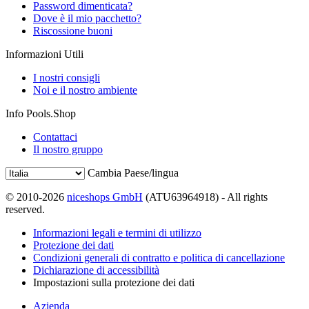
Password dimenticata?
Dove è il mio pacchetto?
Riscossione buoni
Informazioni Utili
I nostri consigli
Noi e il nostro ambiente
Info Pools.Shop
Contattaci
Il nostro gruppo
Cambia Paese/lingua
© 2010-2026
niceshops GmbH
(ATU63964918) - All rights
reserved.
Informazioni legali e termini di utilizzo
Protezione dei dati
Condizioni generali di contratto e politica di cancellazione
Dichiarazione di accessibilità
Impostazioni sulla protezione dei dati
Azienda