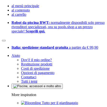
al menù principale
al contenuto
al carrello
Robot da piscina BWT:
normalmente disponibili solo presso
rivenditori specializzati, ora su pools.shop a un prezzo
speciale!
Scoprili qui.
Italia: spedizione standard gratuita
a partire da € 99,90
Aiuto
Dov'è il mio ordine?
Restituzione prodotti
Costi di spedizione
Opzioni di pagamento
Contattaci
Tutti i temi
More inspiration
Tutto per il giardinaggio